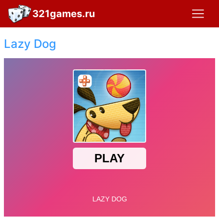
321games.ru
Lazy Dog