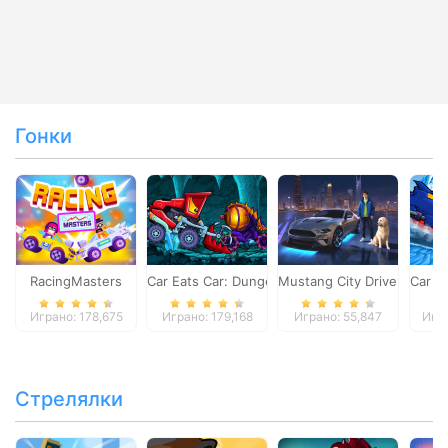
Гонки
RacingMasters
Car Eats Car: Dungeon Adventure
Mustang City Driver
Car E
Играно: 178,675
Играно: 179,168
Играно: 55,847
Игра
Стрелялки