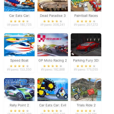
Car Eats Car:
Dead Paradise 3
Paintball Races
Winter Adventure
Играно: 180,735
Играно: 306,241
Играно: 207,272
Speed Boat
GP Moto Racing 2
Parking Fury 3D:
Extreme Racing
Night Thief
Играно: 153,350
Играно: 192,888
Играно: 175,055
Rally Point 2
Car Eats Car: Evil
Trials Ride 2
Cars