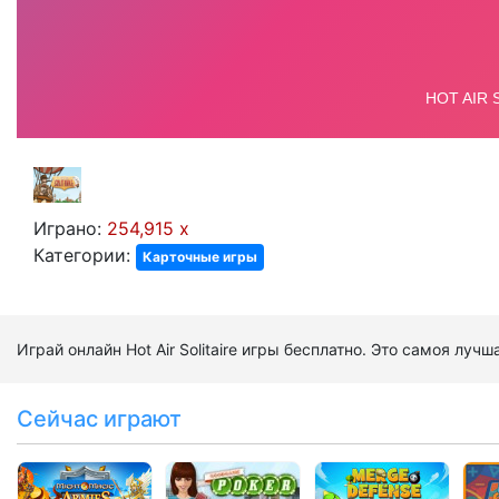
Играно:
254,915 x
Категории:
Карточные игры
Играй онлайн Hot Air Solitaire игры бесплатно. Это самоя лучшая
Сейчас играют