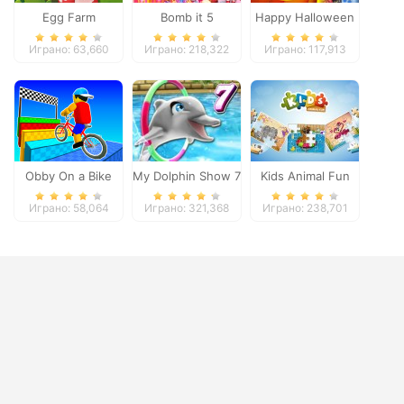
Egg Farm
Bomb it 5
Happy Halloween
Играно: 63,660
Играно: 218,322
Играно: 117,913
Obby On a Bike
My Dolphin Show 7
Kids Animal Fun
Играно: 58,064
Играно: 321,368
Играно: 238,701