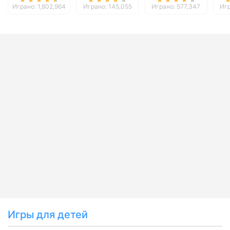
Dimensions
Играно: 1,802,964
Играно: 145,055
Играно: 577,347
Игр
Игры для детей