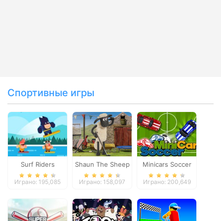
Спортивные игры
Surf Riders
Shaun The Sheep
Minicars Soccer
Baahmy Golf
Играно: 195,085
Играно: 158,097
Играно: 200,649