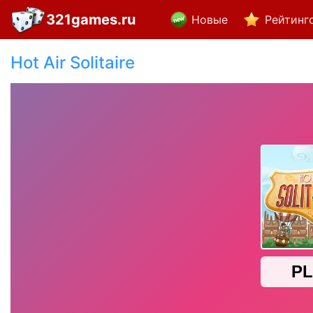
321games.ru
Новые
Рейтинг
Hot Air Solitaire