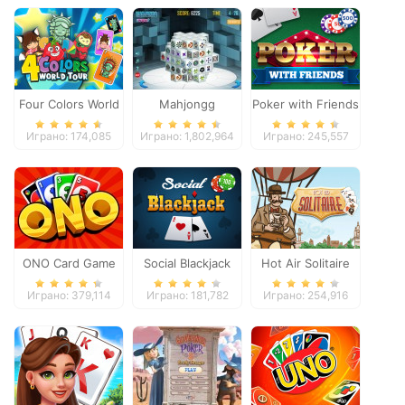
Four Colors World
Mahjongg
Poker with Friends
Tour
Dimensions
Играно: 174,085
Играно: 1,802,964
Играно: 245,557
ONO Card Game
Social Blackjack
Hot Air Solitaire
Играно: 379,114
Играно: 181,782
Играно: 254,916