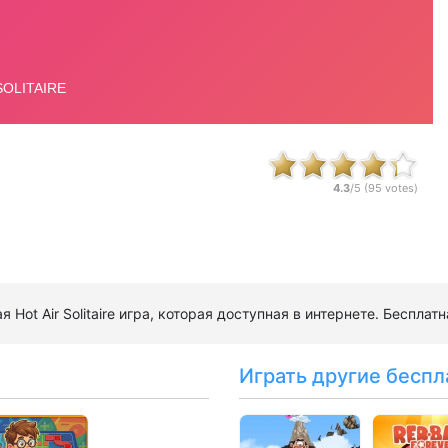
4.3
/5 (
95
votes)
 Hot Air Solitaire игра, которая доступная в интернете. Бесплатна
Играть другие беспл