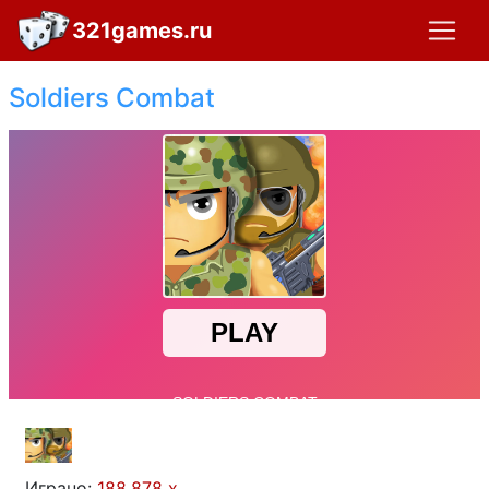
321games.ru
Soldiers Combat
Играно:
188,878 x