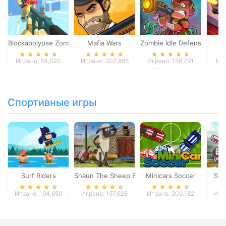
Blockapolypse Zombie Shooter
Mafia Wars
Zombie Idle Defense Onlin
St
Играно: 64,020
Играно: 202,886
Играно: 156,791
Игр
Спортивные игры
Surf Riders
Shaun The Sheep Baahmy Golf
Minicars Soccer
Sup
Играно: 194,650
Играно: 157,628
Играно: 200,182
Игра