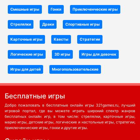
Смешные игры
Гонки
Приключенческие игры
Стрелялки
Драки
Спортивные игры
Карточные игры
Квесты
Стратегии
Логические игры
3D игры
Игры для девочек
Игры для детей
Многопользовательские
Бесплатные игры
Добро пожаловать в бесплатные онлайн игры 321games.ru, лучший
игровой портал, где вы можете играть широкий спектр жанров
бесплатных онлайн игр, в том числе: стрелялки, карточные игры,
марио игры, детские игры, логические и настольные игры, стратегии,
приключенческие игры, гонки и другие игры.