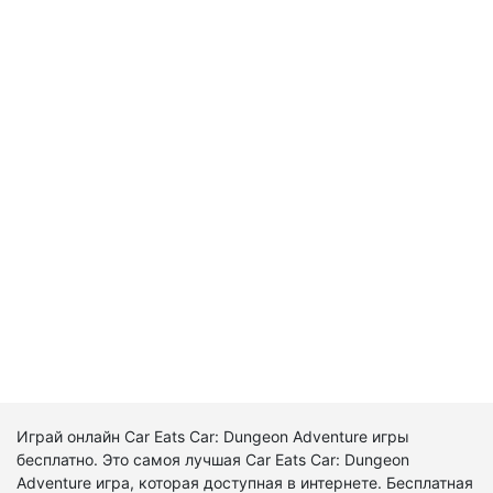
Играй онлайн Car Eats Car: Dungeon Adventure игры
бесплатно. Это самоя лучшая Car Eats Car: Dungeon
Adventure игра, которая доступная в интернете. Бесплатная