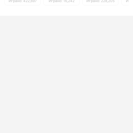
Играно: 422,697
Играно: 16,242
Играно: 228,205
Игр