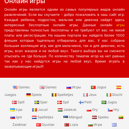
Онлайн игры
Онлайн игры является одним из самых популярных видов онлайн
развлечений. Если вы скучаете - добро пожаловать в наш сайт игр.
Каждый ребенок, подросток, мальчик или девочка найдет здесь
интересные бесплатные онлайн игры. Данные онлайн
игры
представлены полностью бесплатны и не требуют от вас ни какой
платы или регистрации. На нашем портале вы найдете белее 1000
флешек которые тщательно отбирались для вас. У нас собрана
большая коллекция игр, как для мальчиков, так и для девочек, есть
игры, всех жанров и на любой вкус. Такого выбора вы не сможете
отыскать не где больше. По количеству тематик игор на нет равных
так как у нас найдутся игры на любой вкус. Время играть в
захватывающие игры!!!
Games
Games
Игры
Jogos
Juegos
Spiele
Spelletjes
Jeux
Giochi
Spill
Spel
Spil
Pelit
Jogos
Ігри
Jocuri
Jatekok
Gry
Hry
Igre
Spelletjes
Mängud
Speles
Zaidimai
Oyunlar
Lojra
Игри