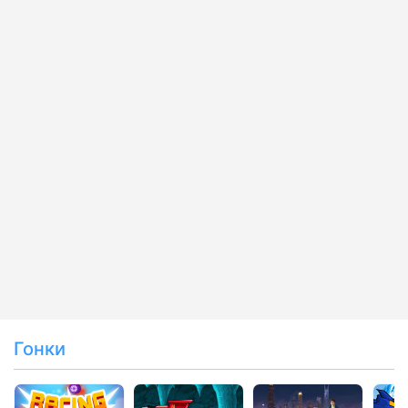
Гонки