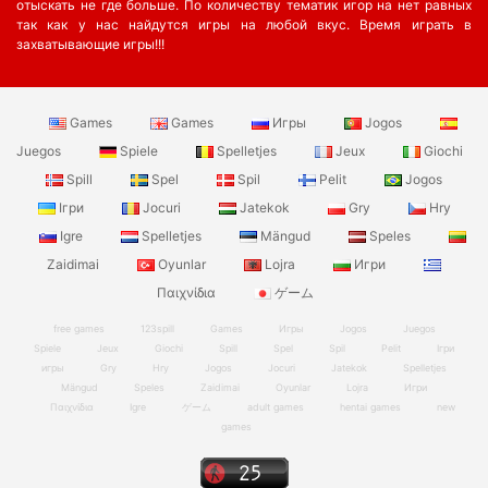
отыскать не где больше. По количеству тематик игор на нет равных
так как у нас найдутся игры на любой вкус. Время играть в
захватывающие игры!!!
Games
Games
Игры
Jogos
Juegos
Spiele
Spelletjes
Jeux
Giochi
Spill
Spel
Spil
Pelit
Jogos
Ігри
Jocuri
Jatekok
Gry
Hry
Igre
Spelletjes
Mängud
Speles
Zaidimai
Oyunlar
Lojra
Игри
Παιχνίδια
ゲーム
free games
123spill
Games
Игры
Jogos
Juegos
Spiele
Jeux
Giochi
Spill
Spel
Spil
Pelit
Ігри
игры
Gry
Hry
Jogos
Jocuri
Jatekok
Spelletjes
Mängud
Speles
Zaidimai
Oyunlar
Lojra
Игри
Παιχνίδια
Igre
ゲーム
adult games
hentai games
new
games