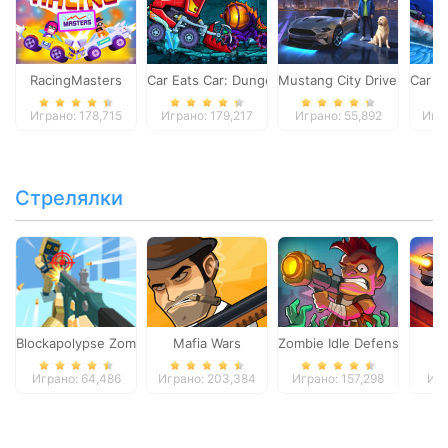
RacingMasters
Car Eats Car: Dungeon Adventure
Mustang City Driver
Car E
Играно: 178,715
Играно: 179,217
Играно: 55,892
Игра
Стрелялки
Blockapolypse Zombie Shooter
Mafia Wars
Zombie Idle Defense Onlin
St
Играно: 64,486
Играно: 203,384
Играно: 157,298
Игр