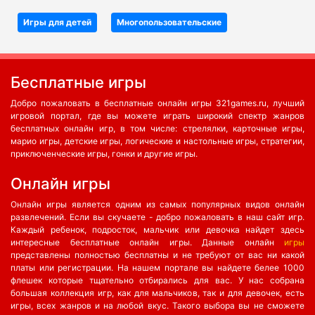
Игры для детей
Многопользовательские
Бесплатные игры
Добро пожаловать в бесплатные онлайн игры 321games.ru, лучший
игровой портал, где вы можете играть широкий спектр жанров
бесплатных онлайн игр, в том числе: стрелялки, карточные игры,
марио игры, детские игры, логические и настольные игры, стратегии,
приключенческие игры, гонки и другие игры.
Онлайн игры
Онлайн игры является одним из самых популярных видов онлайн
развлечений. Если вы скучаете - добро пожаловать в наш сайт игр.
Каждый ребенок, подросток, мальчик или девочка найдет здесь
интересные бесплатные онлайн игры. Данные онлайн
игры
представлены полностью бесплатны и не требуют от вас ни какой
платы или регистрации. На нашем портале вы найдете белее 1000
флешек которые тщательно отбирались для вас. У нас собрана
большая коллекция игр, как для мальчиков, так и для девочек, есть
игры, всех жанров и на любой вкус. Такого выбора вы не сможете