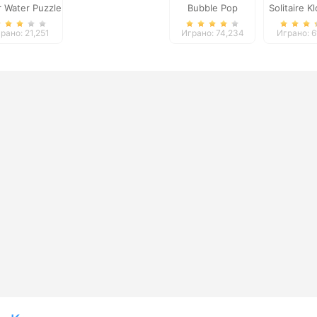
r Water Puzzle
Bubble Pop
Solitaire K
Butterfly
рано: 21,251
Играно: 74,234
Играно: 6