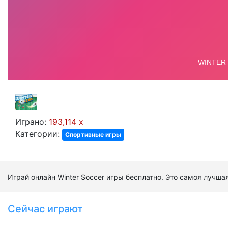
Играно:
193,114 x
Категории:
Спортивные игры
Играй онлайн Winter Soccer игры бесплатно. Это самоя лучшая
Сейчас играют