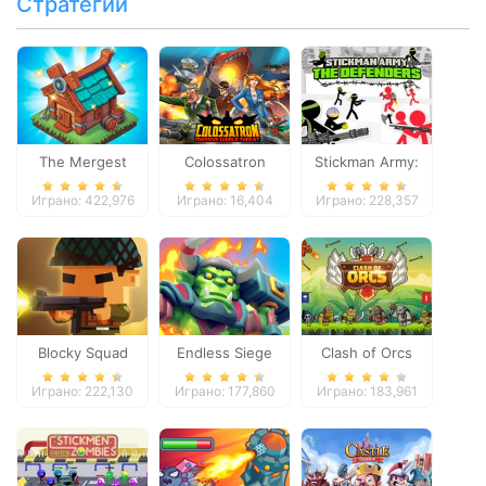
Стратегии
The Mergest
Colossatron
Stickman Army:
Kingdom
The Defenders
Играно: 422,976
Играно: 16,404
Играно: 228,357
Blocky Squad
Endless Siege
Clash of Orcs
Играно: 222,130
Играно: 177,860
Играно: 183,961