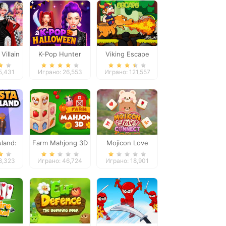
Villain
K-Pop Hunter
Viking Escape
shers
Halloween Fashion
5,431
Играно: 26,553
Играно: 121,557
sland:
Farm Mahjong 3D
Mojicon Love
ity
Connect
8,323
Играно: 46,724
Играно: 18,901