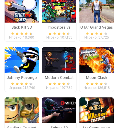
Stick Kill 3D
Impostors vs
GTA: Grand Vegas
Zombies: Survival
Crime
Играно: 16,360
Играно: 107,155
Играно: 57,725
Johnny Revenge
Modern Combat
Moon Clash
Defense
Heroes
Играно: 212,749
Играно: 197,784
Играно: 186,518
Soldiers Combat
Sniper 3D
Mr Cappuccino