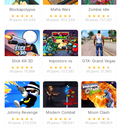
Blockapolypse
Mafia Wars
Zombie Idle
Zombie Shooter
Defense Online
Играно: 64,449
Играно: 203,346
Играно: 157,267
Stick Kill 3D
Impostors vs
GTA: Grand Vegas
Zombies: Survival
Crime
Играно: 16,666
Играно: 107,387
Играно: 57,965
Johnny Revenge
Modern Combat
Moon Clash
Defense
Heroes
Играно: 213,006
Играно: 198,041
Играно: 186,805