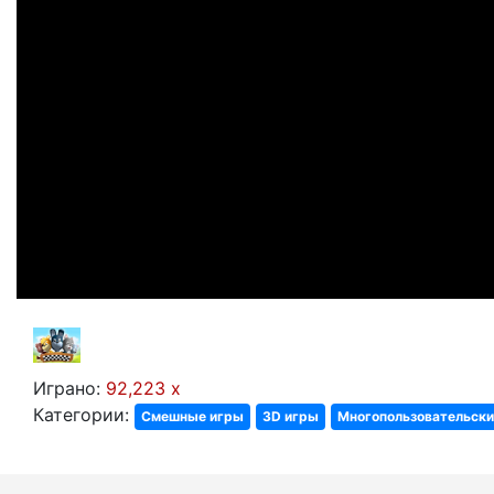
Играно:
92,223 x
Категории:
Смешные игры
3D игры
Многопользовательски