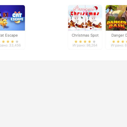
Cat Escape
Christmas Spot
Danger 
Differences
рано: 33,456
Играно: 98,264
Играно: 6