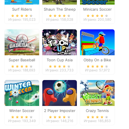
Surf Riders
Shaun The Sheep
Minicars Soccer
Baahmy Golf
Играно: 195,023
Играно: 158,028
Играно: 200,580
Super Baseball
Toon Cup Asia
Obby On a Bike
Pacific 2018
Играно: 188,693
Играно: 233,733
Играно: 57,972
Winter Soccer
2 Player Imposter
Crazy Tennis
Soccer
Играно: 193,349
Играно: 146,216
Играно: 185,853