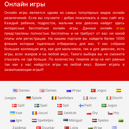
Онлайн игры
Онлайн игры является одним из самых популярных видов онлайн
развлечений. Если вы скучаете - добро пожаловать в наш сайт игр.
Каждый ребенок, подросток, мальчик или девочка найдет здесь
интересные бесплатные онлайн игры. Данные онлайн
игры
представлены полностью бесплатны и не требуют от вас ни какой
платы или регистрации. На нашем портале вы найдете белее 1000
флешек которые тщательно отбирались для вас. У нас собрана
большая коллекция игр, как для мальчиков, так и для девочек, есть
игры, всех жанров и на любой вкус. Такого выбора вы не сможете
отыскать не где больше. По количеству тематик игор на нет равных
так как у нас найдутся игры на любой вкус. Время играть в
захватывающие игры!!!
Games
Games
Игры
Jogos
Juegos
Spiele
Spelletjes
Jeux
Giochi
Spill
Spel
Spil
Pelit
Jogos
Ігри
Jocuri
Jatekok
Gry
Hry
Igre
Spelletjes
Mängud
Speles
Zaidimai
Oyunlar
Lojra
Игри