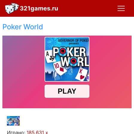
321games.ru
Poker World
Играно:
185,631 x