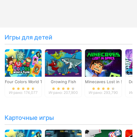
Игры для детей
Four Colors World Tour
Growing Fish
Minecaves Lost in Space
Dol
Играно: 174,077
Играно: 207,900
Играно: 293,790
Игра
Карточные игры