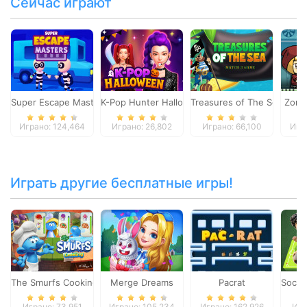
Сейчас играют
Super Escape Masters
K-Pop Hunter Halloween Fashion
Treasures of The Sea
Zomb
Играно: 124,464
Играно: 26,802
Играно: 66,100
Игра
Играть другие бесплатные игры!
The Smurfs Cooking
Merge Dreams
Pacrat
Socce
Играно: 73,951
Играно: 105,234
Играно: 162,926
Игр