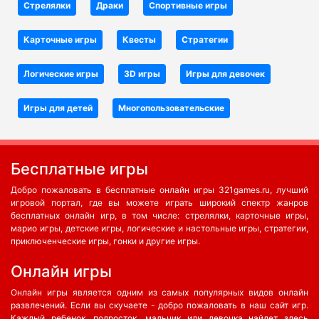
Стрелялки
Драки
Спортивные игры
Карточные игры
Квесты
Стратегии
Логические игры
3D игры
Игры для девочек
Игры для детей
Многопользовательские
Бесплатные игры
Добро пожаловать в бесплатные онлайн игры 321games.ru, лучший
игровой портал, где вы можете играть широкий спектр жанров
бесплатных онлайн игр, в том числе: стрелялки, карточные игры,
марио игры, детские игры, логические и настольные игры, стратегии,
приключенческие игры, гонки и другие игры.
Онлайн игры
Онлайн игры является одним из самых популярных видов онлайн
развлечений. Если вы скучаете - добро пожаловать в наш сайт игр.
Каждый ребенок, подросток, мальчик или девочка найдет здесь