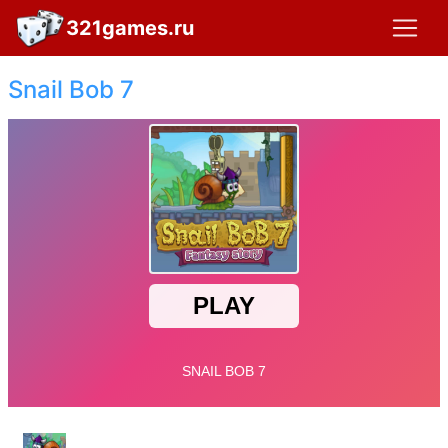
321games.ru
Snail Bob 7