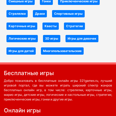
Смешные игры
Гонки
Приключенческие игры
Стрелялки
Драки
Спортивные игры
Карточные игры
Квесты
Стратегии
Логические игры
3D игры
Игры для девочек
Игры для детей
Многопользовательские
Бесплатные игры
Добро пожаловать в бесплатные онлайн игры 321games.ru, лучший
игровой портал, где вы можете играть широкий спектр жанров
бесплатных онлайн игр, в том числе: стрелялки, карточные игры,
марио игры, детские игры, логические и настольные игры, стратегии,
приключенческие игры, гонки и другие игры.
Онлайн игры