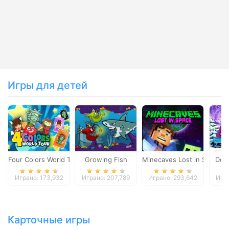
Игры для детей
Four Colors World Tour
Growing Fish
Minecaves Lost in Space
Dol
Играно: 173,932
Играно: 207,789
Играно: 293,642
Игра
Карточные игры