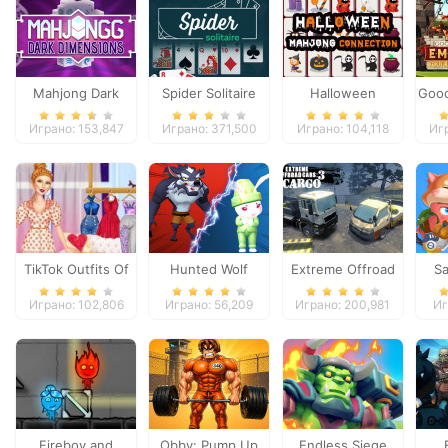
Mahjong Dark
Spider Solitaire
Halloween
Goo
Dimensions
Mahjong
Играно: 153,847
Играно: 371,500
Играно: 104,118
Игр
Connection
TikTok Outfits Of
Hunted Wolf
Extreme Offroad
S
The Week
Defense Game
Cars 3: Cargo
Играно: 102,806
Играно: 56,209
Играно: 200,981
Иг
Fireboy and
Obby: Pump Up
Endless Siege