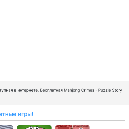
тупная в интернете. Бесплатная Mahjong Crimes - Puzzle Story
атные игры!