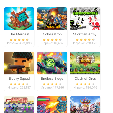
The Mergest
Colossatron
Stickman Army:
Kingdom
The Defenders
Играно: 423,098
Играно: 16,482
Играно: 228,423
Blocky Squad
Endless Siege
Clash of Orcs
Играно: 222,187
Играно: 177,916
Играно: 184,016