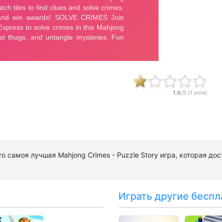
1.0
/5 (
1
vote)
то самоя лучшая Mahjong Crimes - Puzzle Story игра, которая дос
Играть другие беспл