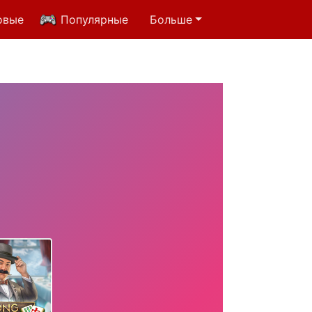
овые
Популярные
Больше