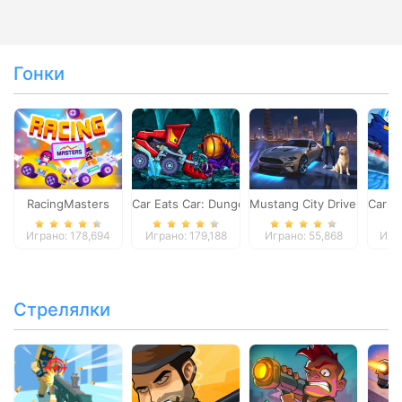
Гонки
RacingMasters
Car Eats Car: Dungeon Adventure
Mustang City Driver
Car E
Играно: 178,694
Играно: 179,188
Играно: 55,868
Игра
Стрелялки