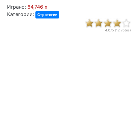
Играно:
64,746 x
Категории:
Стратегии
4.0
/5 (
12
votes)