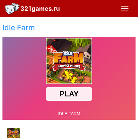
321games.ru
Idle Farm