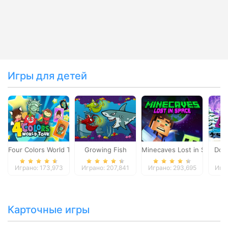
Игры для детей
Four Colors World Tour
Growing Fish
Minecaves Lost in Space
Dol
Играно: 173,973
Играно: 207,841
Играно: 293,695
Игра
Карточные игры