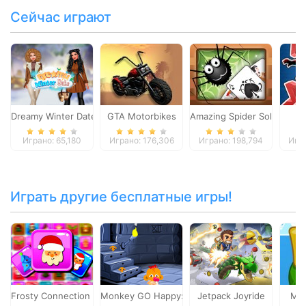
Сейчас играют
Dreamy Winter Date
GTA Motorbikes
Amazing Spider Solitaire
Ni
Играно: 65,180
Играно: 176,306
Играно: 198,794
Игра
Играть другие бесплатные игры!
Frosty Connection Quest
Monkey GO Happy: Stage 2
Jetpack Joyride
Mad