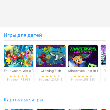
Игры для детей
Four Colors World Tour
Growing Fish
Minecaves Lost in Space
Dol
Играно: 173,663
Играно: 207,543
Играно: 293,358
Игра
Карточные игры