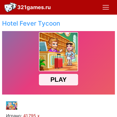
321games.ru
Hotel Fever Tycoon
Играно:
41,795 x