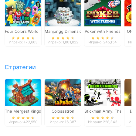
Four Colors World Tour
Mahjongg Dimensions
Poker with Friends
ONO
Играно: 173,663
Играно: 1,801,822
Играно: 245,154
Игра
Стратегии
The Mergest Kingdom
Colossatron
Stickman Army: The Defen
Bl
Играно: 422,950
Играно: 16,387
Играно: 228,343
Игр