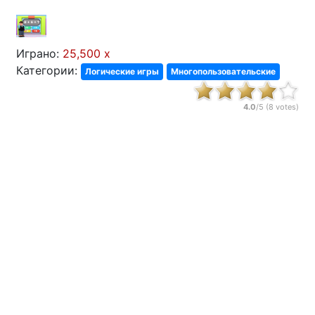
Играно:
25,500 x
Категории:
Логические игры
Многопользовательские
4.0
/5 (
8
votes)