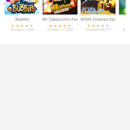
Bubbits
Mr Cappuccino Assassino
NOVA Covered Ops
Ni
Играно: 3,656
Играно: 37,383
Играно: 69,211
Игра