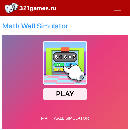
321games.ru
Math Wall Simulator