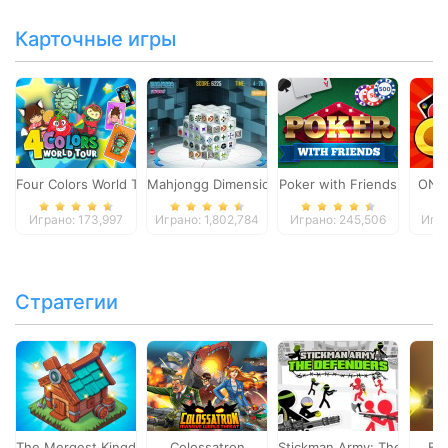
Карточные игры
Four Colors World Tour
Mahjongg Dimensions
Poker with Friends
ONO
Играно: 173,997
Играно: 1,802,784
Играно: 245,506
Игра
Стратегии
The Mergest Kingdom
Colossatron
Stickman Army: The Defen
Bl