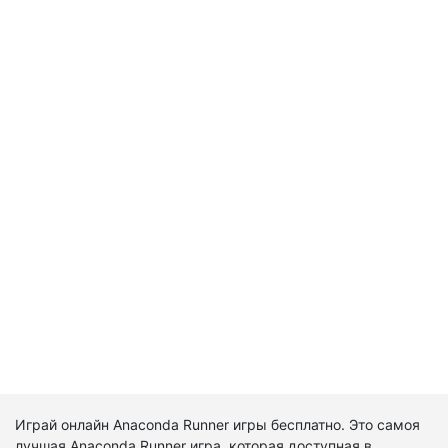
Играй онлайн Anaconda Runner игры бесплатно. Это самоя
лучшая Anaconda Runner игра, которая доступная в