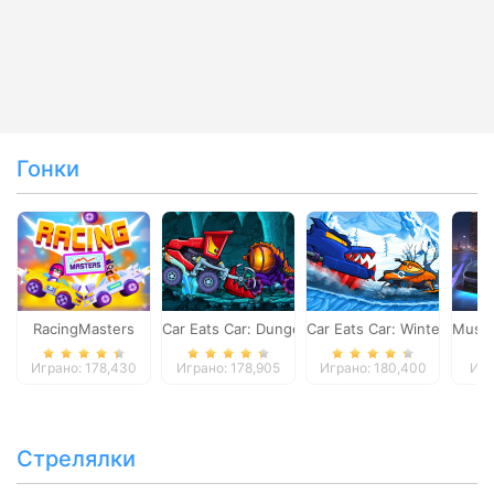
Гонки
RacingMasters
Car Eats Car: Dungeon Adventure
Car Eats Car: Winter Adve
Musta
Играно: 178,430
Играно: 178,905
Играно: 180,400
Игр
Стрелялки