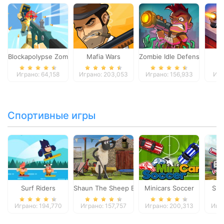
Blockapolypse Zombie Shooter
Mafia Wars
Zombie Idle Defense Onlin
St
Играно: 64,158
Играно: 203,053
Играно: 156,933
Игр
Спортивные игры
Surf Riders
Shaun The Sheep Baahmy Golf
Minicars Soccer
Sup
Играно: 194,770
Играно: 157,757
Играно: 200,313
Игра