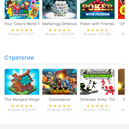
Four Colors World Tour
Mahjongg Dimensions
Poker with Friends
ONO
Играно: 173,971
Играно: 1,802,674
Играно: 245,484
Игра
Стратегии
The Mergest Kingdom
Colossatron
Stickman Army: The Defen
Bl
Играно: 423,444
Играно: 16,689
Играно: 228,631
Игра