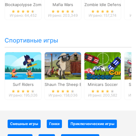
Blockapolypse Zombie Shooter
Mafia Wars
Zombie Idle Defense Onlin
St
Играно: 64,452
Играно: 203,349
Играно: 157,274
Игр
Спортивные игры
Surf Riders
Shaun The Sheep Baahmy Golf
Minicars Soccer
Sup
Играно: 195,026
Играно: 158,036
Играно: 200,582
Игра
Смешные игры
Гонки
Приключенческие игры