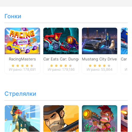
Гонки
RacingMasters
Car Eats Car: Dungeon Adventure
Mustang City Driver
Car E
Играно: 178,691
Играно: 179,186
Играно: 55,864
Игра
Стрелялки