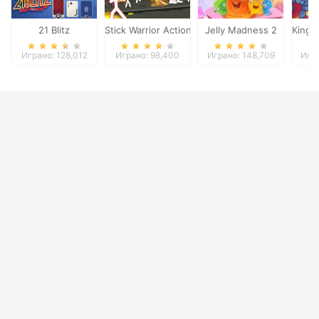
21 Blitz
Stick Warrior Action Game
Jelly Madness 2
King 
Играно: 128,012
Играно: 98,400
Играно: 148,709
Игра