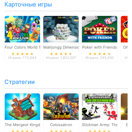
Карточные игры
Four Colors World Tour
Mahjongg Dimensions
Poker with Friends
ONO
Играно: 173,944
Играно: 1,802,597
Играно: 245,450
Игра
Стратегии
The Mergest Kingdom
Colossatron
Stickman Army: The Defen
Bl