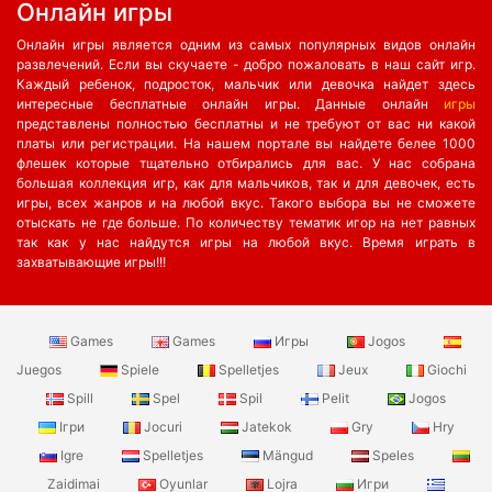
Онлайн игры
Онлайн игры является одним из самых популярных видов онлайн
развлечений. Если вы скучаете - добро пожаловать в наш сайт игр.
Каждый ребенок, подросток, мальчик или девочка найдет здесь
интересные бесплатные онлайн игры. Данные онлайн
игры
представлены полностью бесплатны и не требуют от вас ни какой
платы или регистрации. На нашем портале вы найдете белее 1000
флешек которые тщательно отбирались для вас. У нас собрана
большая коллекция игр, как для мальчиков, так и для девочек, есть
игры, всех жанров и на любой вкус. Такого выбора вы не сможете
отыскать не где больше. По количеству тематик игор на нет равных
так как у нас найдутся игры на любой вкус. Время играть в
захватывающие игры!!!
Games
Games
Игры
Jogos
Juegos
Spiele
Spelletjes
Jeux
Giochi
Spill
Spel
Spil
Pelit
Jogos
Ігри
Jocuri
Jatekok
Gry
Hry
Igre
Spelletjes
Mängud
Speles
Zaidimai
Oyunlar
Lojra
Игри