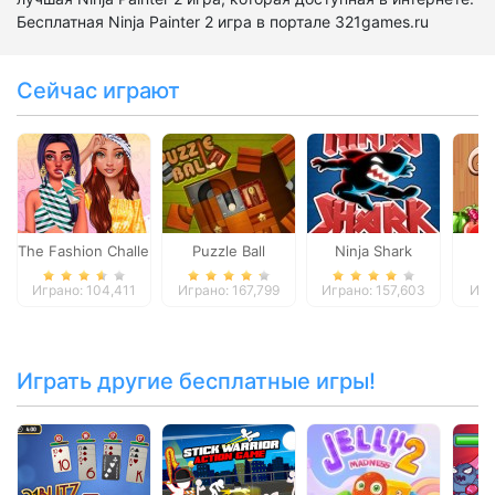
Бесплатная Ninja Painter 2 игра в портале 321games.ru
Сейчас играют
The Fashion Challenge Beachwear
Puzzle Ball
Ninja Shark
T
Играно: 104,411
Играно: 167,799
Играно: 157,603
Игр
Играть другие бесплатные игры!