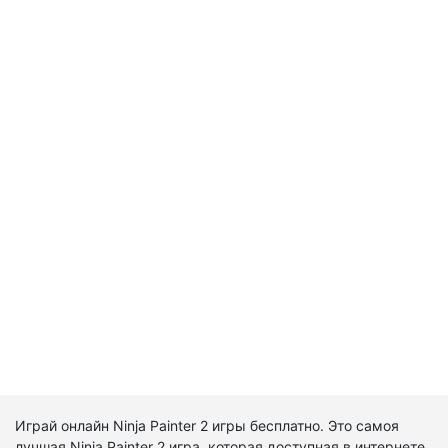
Играй онлайн Ninja Painter 2 игры бесплатно. Это самоя
лучшая Ninja Painter 2 игра, которая доступная в интернете.