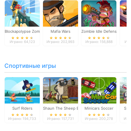
Blockapolypse Zombie Shooter
Mafia Wars
Zombie Idle Defense Onlin
St
Играно: 64,123
Играно: 202,993
Играно: 156,888
Игр
Спортивные игры
Surf Riders
Shaun The Sheep Baahmy Golf
Minicars Soccer
Sup
Играно: 194,733
Играно: 157,731
Играно: 200,278
Игра