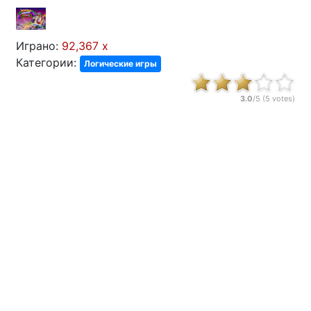
Играно:
92,367 x
Категории:
Логические игры
3.0
/5 (
5
votes)