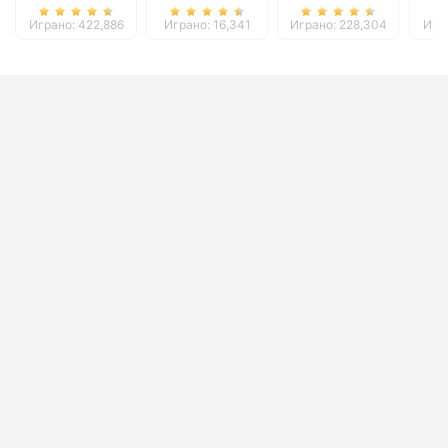
Играно: 422,886
Играно: 16,341
Играно: 228,304
Игра