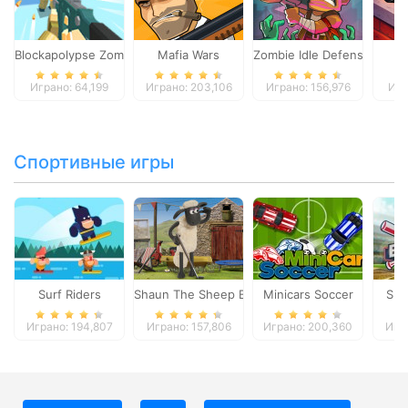
Blockapolypse Zombie Shooter
Mafia Wars
Zombie Idle Defense Onlin
St
Играно: 64,199
Играно: 203,106
Играно: 156,976
Игр
Спортивные игры
Surf Riders
Shaun The Sheep Baahmy Golf
Minicars Soccer
Sup
Играно: 194,807
Играно: 157,806
Играно: 200,360
Игра