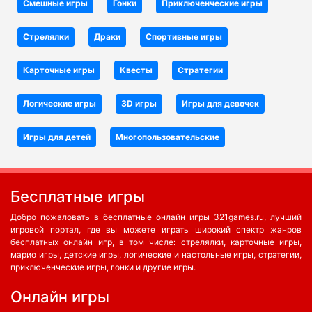
Смешные игры
Гонки
Приключенческие игры
Стрелялки
Драки
Спортивные игры
Карточные игры
Квесты
Стратегии
Логические игры
3D игры
Игры для девочек
Игры для детей
Многопользовательские
Бесплатные игры
Добро пожаловать в бесплатные онлайн игры 321games.ru, лучший
игровой портал, где вы можете играть широкий спектр жанров
бесплатных онлайн игр, в том числе: стрелялки, карточные игры,
марио игры, детские игры, логические и настольные игры, стратегии,
приключенческие игры, гонки и другие игры.
Онлайн игры