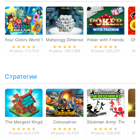
Four Colors World Tour
Mahjongg Dimensions
Poker with Friends
ONO
Играно: 173,709
Играно: 1,801,984
Играно: 245,207
Игра
Стратегии
The Mergest Kingdom
Colossatron
Stickman Army: The Defen
Bl
Играно: 423,029
Играно: 16,439
Играно: 228,385
Игра