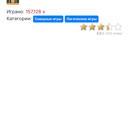
Играно:
157,126 x
Категории:
Смешные игры
Логические игры
3.5
/5 (
103
votes)