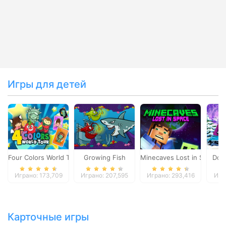
Игры для детей
Four Colors World Tour
Growing Fish
Minecaves Lost in Space
Dol
Играно: 173,709
Играно: 207,595
Играно: 293,416
Игр
Карточные игры