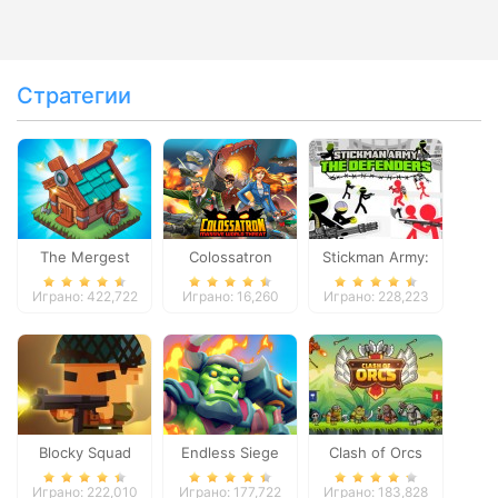
Стратегии
The Mergest
Colossatron
Stickman Army:
Kingdom
The Defenders
Играно: 422,722
Играно: 16,260
Играно: 228,223
Blocky Squad
Endless Siege
Clash of Orcs
Играно: 222,010
Играно: 177,722
Играно: 183,828