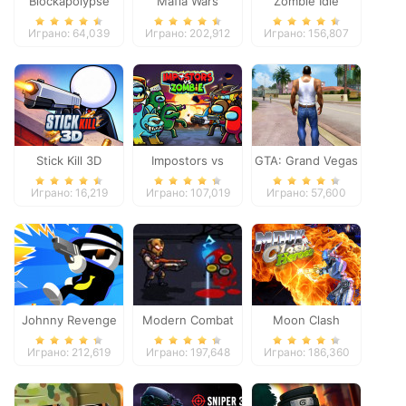
Blockapolypse
Mafia Wars
Zombie Idle
Zombie Shooter
Defense Online
Играно: 64,039
Играно: 202,912
Играно: 156,807
Stick Kill 3D
Impostors vs
GTA: Grand Vegas
Zombies: Survival
Crime
Играно: 16,219
Играно: 107,019
Играно: 57,600
Johnny Revenge
Modern Combat
Moon Clash
Defense
Heroes
Играно: 212,619
Играно: 197,648
Играно: 186,360