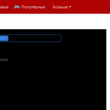
овые
Популярные
Больше
лама