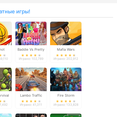
атные игры!
hot
Baddie Vs Pretty
Mafia Wars
59,110
Играно: 102,789
Играно: 202,912
rvival
Lambo Traffic
Fire Storm
Racer
7,492
Играно: 41,311
Играно: 133,828