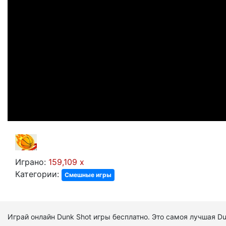
Играно:
159,109 x
Категории:
Смешные игры
Играй онлайн Dunk Shot игры бесплатно. Это самоя лучшая Dun