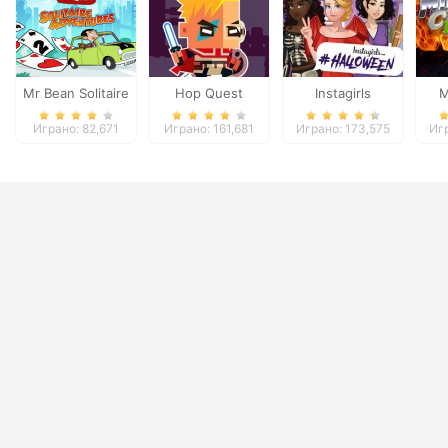
Mr Bean Solitaire
Hop Quest
Instagirls
M
Adventures
Halloween Dress
Играно: 82,671
Играно: 161,681
Играно: 173,575
Игр
Up