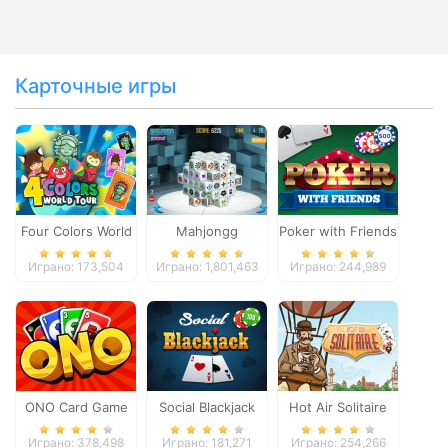
Карточные игры
Four Colors World
Mahjongg
Poker with Friends
Tour
Dimensions
Играно: 173,504
Играно: 1,801,463
Играно: 244,989
ONO Card Game
Social Blackjack
Hot Air Solitaire
Играно: 378,498
Играно: 181,271
Играно: 254,266