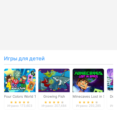
Игры для детей
Four Colors World Tour
Growing Fish
Minecaves Lost in Space
Dol
Играно: 173,603
Играно: 207,484
Играно: 293,285
Игра