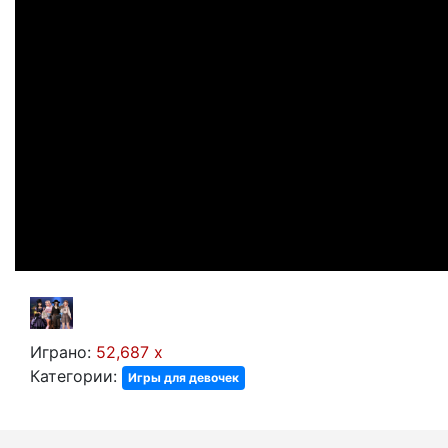
Играно:
52,687 x
Категории:
Игры для девочек