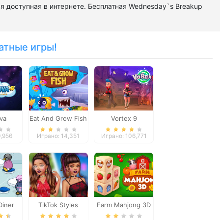
я доступная в интернете. Бесплатная Wednesday`s Breakup
атные игры!
va
Eat And Grow Fish
Vortex 9
9,956
Играно: 14,351
Играно: 106,771
Diner
TikTok Styles
Farm Mahjong 3D
Battle Boho vs