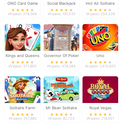
ONO Card Game
Social Blackjack
Hot Air Solitaire
Играно: 378,564
Играно: 181,335
Играно: 254,338
Kings and Queens
Governor Of Poker
Uno
Solitaire Tripeaks
2
Играно: 371,863
Играно: 478,584
Играно: 1,410,920
Solitaire Farm:
Mr Bean Solitaire
Royal Vegas
Seasons
Adventures
Solitaire
Играно: 257,882
Играно: 82,723
Играно: 218,931