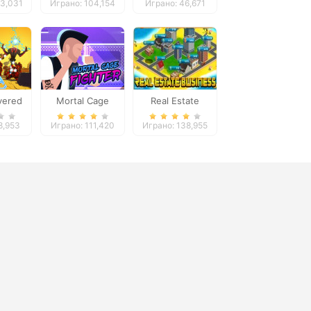
43,031
Играно: 104,154
Играно: 46,671
Grunge
vered
Mortal Cage
Real Estate
Fighter
Business
8,953
Играно: 111,420
Играно: 138,955