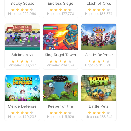
Blocky Squad
Endless Siege
Clash of Orcs
Играно: 222,060
Играно: 177,778
Играно: 183,874
Stickmen vs
King Rugni Tower
Castle Defense
Zombies
Defense
Играно: 193,567
Играно: 204,974
Играно: 123,710
Merge Defense
Keeper of the
Battle Pets
Grove 2
Играно: 140,238
Играно: 115,929
Играно: 188,541