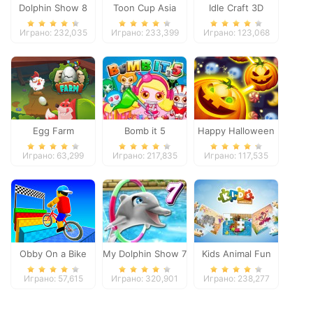
Dolphin Show 8
Toon Cup Asia
Idle Craft 3D
Pacific 2018
Играно: 232,035
Играно: 233,399
Играно: 123,068
Egg Farm
Bomb it 5
Happy Halloween
Играно: 63,299
Играно: 217,835
Играно: 117,535
Obby On a Bike
My Dolphin Show 7
Kids Animal Fun
Играно: 57,615
Играно: 320,901
Играно: 238,277