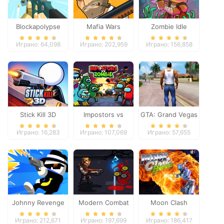
Blockapolypse
Mafia Wars
Zombie Idle
Zombie Shooter
Defense Online
Играно: 64,098
Играно: 202,959
Играно: 156,858
Stick Kill 3D
Impostors vs
GTA: Grand Vegas
Zombies: Survival
Crime
Играно: 16,283
Играно: 107,069
Играно: 57,655
Johnny Revenge
Modern Combat
Moon Clash
Defense
Heroes
Играно: 212,671
Играно: 197,699
Играно: 186,417