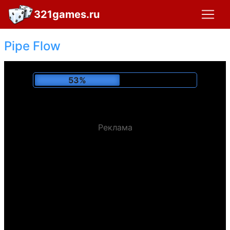
321games.ru
Pipe Flow
57%
Реклама