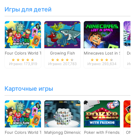
Игры для детей
Four Colors World Tour
Growing Fish
Minecaves Lost in Space
Dol
Играно: 173,919
Играно: 207,783
Играно: 293,634
Игра
Карточные игры
Four Colors World Tour
Mahjongg Dimensions
Poker with Friends
ONO