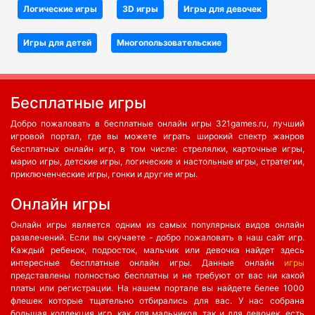
Логические игры
3D игры
Игры для девочек
Игры для детей
Многопользовательские
Бесплатные игры
Добро пожаловать в бесплатные онлайн игры 321games.ru, лучший
игровой портал, где вы можете играть широкий спектр жанров
бесплатных онлайн игр, в том числе: стрелялки, карточные игры,
марио игры, детские игры, логические и настольные игры, стратегии,
приключенческие игры, гонки и другие игры.
Онлайн игры
Онлайн игры является одним из самых популярных видов онлайн
развлечений. Если вы скучаете - добро пожаловать в наш сайт игр.
Каждый ребенок, подросток, мальчик или девочка найдет здесь
интересные бесплатные онлайн игры. Данные онлайн
игры
представлены полностью бесплатны и не требуют от вас ни какой
платы или регистрации. На нашем портале вы найдете белее 1000
флешек которые тщательно отбирались для вас. У нас собрана
большая коллекция игр, как для мальчиков, так и для девочек, есть