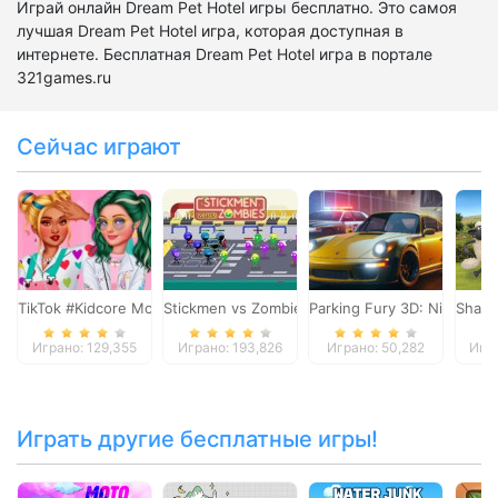
Играй онлайн Dream Pet Hotel игры бесплатно. Это самоя
лучшая Dream Pet Hotel игра, которая доступная в
интернете. Бесплатная Dream Pet Hotel игра в портале
321games.ru
Сейчас играют
TikTok #Kidcore Models
Stickmen vs Zombies
Parking Fury 3D: Night City
Shaun
Играно: 129,355
Играно: 193,826
Играно: 50,282
Игра
Играть другие бесплатные игры!