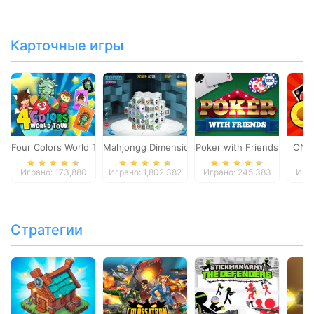
Карточные игры
Four Colors World Tour
Mahjongg Dimensions
Poker with Friends
ONO
Играно: 173,880
Играно: 1,802,382
Играно: 245,383
Игра
Стратегии