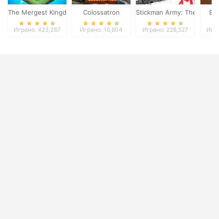
The Mergest Kingdom
Colossatron
Stickman Army: The Defen
Bl
Играно: 423,267
Играно: 16,604
Играно: 228,527
Игра