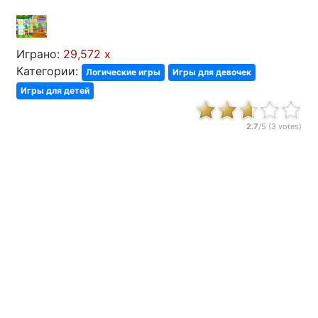
Играно:
29,572 x
Категории:
Логические игры
Игры для девочек
Игры для детей
2.7
/5 (
3
votes)