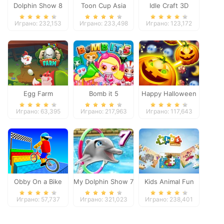
Dolphin Show 8
Toon Cup Asia
Idle Craft 3D
Pacific 2018
Играно: 232,153
Играно: 233,498
Играно: 123,172
Egg Farm
Bomb it 5
Happy Halloween
Играно: 63,395
Играно: 217,963
Играно: 117,643
Obby On a Bike
My Dolphin Show 7
Kids Animal Fun
Играно: 57,737
Играно: 321,023
Играно: 238,401