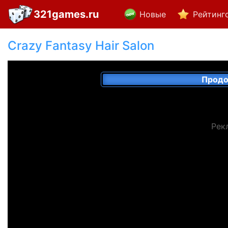
321games.ru
Новые
Рейтинг
Crazy Fantasy Hair Salon
Продо
Рек