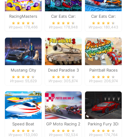
RacingMasters
Car Eats Car:
Car Eats Car:
Dungeon
Winter Adventure
Играно: 178,466
Играно: 178,948
Играно: 180,443
Adventure
Mustang City
Dead Paradise 3
Paintball Races
Driver
Играно: 55,629
Играно: 305,874
Играно: 206,974
Speed Boat
GP Moto Racing 2
Parking Fury 3D:
Extreme Racing
Night Thief
Играно: 153,060
Играно: 192,534
Играно: 174,764