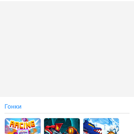
Гонки