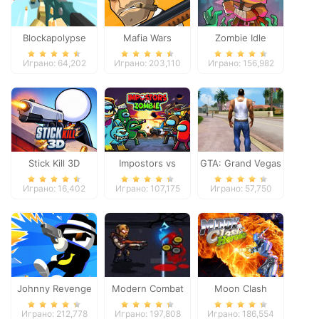
Blockapolypse
Mafia Wars
Zombie Idle
Zombie Shooter
Defense Online
Играно: 64,202
Играно: 203,110
Играно: 156,982
Stick Kill 3D
Impostors vs
GTA: Grand Vegas
Zombies: Survival
Crime
Играно: 16,402
Играно: 107,175
Играно: 57,750
Johnny Revenge
Modern Combat
Moon Clash
Defense
Heroes
Играно: 212,778
Играно: 197,808
Играно: 186,554