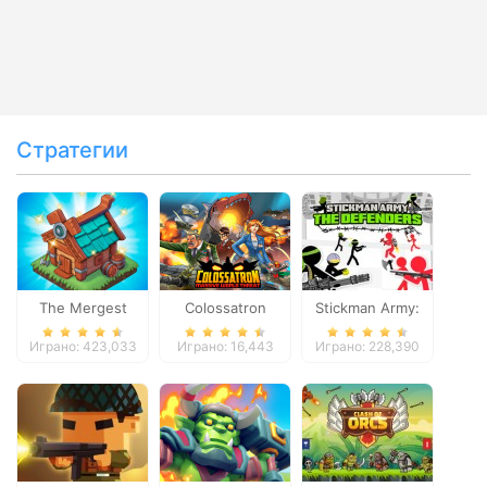
Стратегии
The Mergest
Colossatron
Stickman Army:
Kingdom
The Defenders
Играно: 423,033
Играно: 16,443
Играно: 228,390