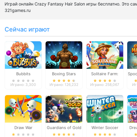
Играй онлайн Crazy Fantasy Hair Salon игры бесплатно. Это са
321games.ru
Сейчас играют
Bubbits
Boxing Stars
Solitaire Farm:
Spoo
Seasons
Hid
Играно: 3,300
Играно: 126,232
Играно: 258,067
Иг
Draw War
Guardians of Gold
Winter Soccer
Dre