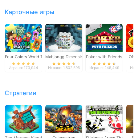
Карточные игры
Four Colors World Tour
Mahjongg Dimensions
Poker with Friends
ONO
Играно: 173,944
Играно: 1,802,595
Играно: 245,449
Игра
Стратегии
The Mergest Kingdom
Colossatron
Stickman Army: The Defen
Bl