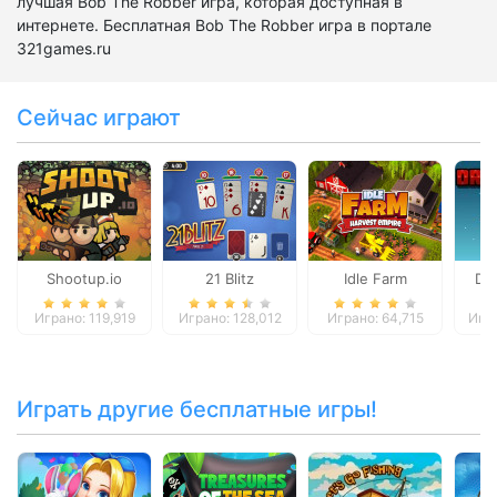
лучшая Bob The Robber игра, которая доступная в
интернете. Бесплатная Bob The Robber игра в портале
321games.ru
Сейчас играют
Shootup.io
21 Blitz
Idle Farm
Dr
Играно: 119,919
Играно: 128,012
Играно: 64,715
Игра
Играть другие бесплатные игры!