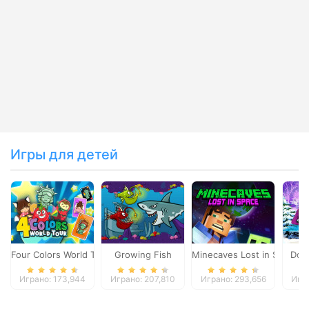
Игры для детей
Four Colors World Tour
Growing Fish
Minecaves Lost in Space
Dol
Играно: 173,944
Играно: 207,810
Играно: 293,656
Игра