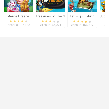
Merge Dreams
Treasures of The Sea
Let`s go Fishing
Super
Играно: 105,179
Играно: 66,021
Играно: 156,377
Игр