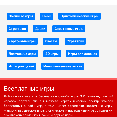
Смешные игры
Гонки
Приключенческие игры
Стрелялки
Драки
Спортивные игры
Карточные игры
Квесты
Стратегии
Логические игры
3D игры
Игры для девочек
Игры для детей
Многопользовательские
Бесплатные игры
Добро пожаловать в бесплатные онлайн игры 321games.ru, лучший
игровой портал, где вы можете играть широкий спектр жанров
бесплатных онлайн игр, в том числе: стрелялки, карточные игры,
марио игры, детские игры, логические и настольные игры, стратегии,
приключенческие игры, гонки и другие игры.