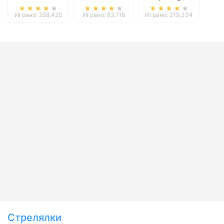
Seasons
Adventures
Solitaire
Играно: 258,425
Играно: 83,116
Играно: 219,334
Стрелялки