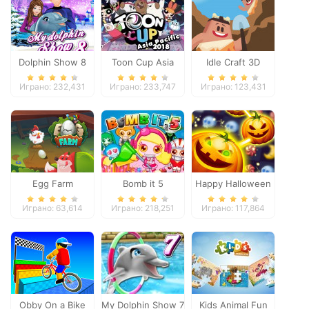
Dolphin Show 8
Toon Cup Asia
Idle Craft 3D
Pacific 2018
Играно: 232,431
Играно: 233,747
Играно: 123,431
Egg Farm
Bomb it 5
Happy Halloween
Играно: 63,614
Играно: 218,251
Играно: 117,864
Obby On a Bike
My Dolphin Show 7
Kids Animal Fun