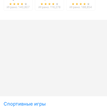
Grove 2
Играно: 140,607
Играно: 116,278
Играно: 188,854
Спортивные игры