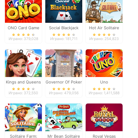
ONO Card Game
Social Blackjack
Hot Air Solitaire
Играно: 379,028
Играно: 181,711
Играно: 254,823
Kings and Queens
Governor Of Poker
Uno
Solitaire Tripeaks
2
Играно: 372,550
Играно: 479,056
Играно: 1,411,588
Solitaire Farm:
Mr Bean Solitaire
Royal Vegas