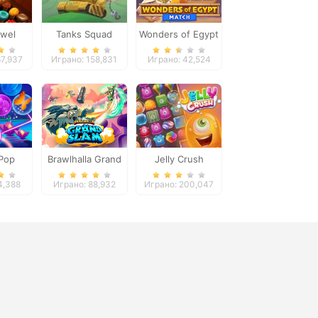
ewel
Tanks Squad
Wonders of Egypt
Match
67,937
Играно: 158,831
Играно: 42,524
Pop
Brawlhalla Grand
Jelly Crush
fly
Slam
4,388
Играно: 88,932
Играно: 200,047