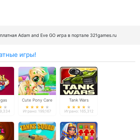
платная Adam and Eve GO игра в портале 321games.ru
атные игры!
egas
Cute Pony Care
Tank Wars
re
19,334
Играно: 199,167
Играно: 165,312